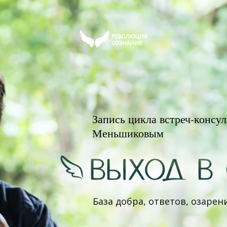
Запись цикла встреч-консу
Меньшиковым
База добра, ответов, озарен