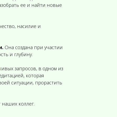
разобрать ее и найти новые
чество, насилие и
и.
Она создана при участии
ть и глубину.
живых запросов, в одном из
едитацией, которая
воей ситуации, прорастить
т наших коллег.