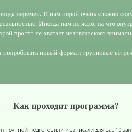
риода перемен. И нам порой очень сложно сов
еальностью. Иногда нам не ясно, на что внутри
порой просто не хватает человеческого внимани
я попробовать новый формат: групповые встреч
Как проходит программа?
йн-группой подготовили и записали для вас 10 зан