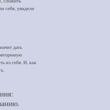
е, сложить
ли себя, увидели
начит дать
повторимую
ь из себя. И, как
ь.
ния:
ванию.