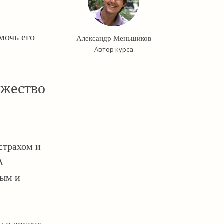
мочь его
Александр Меньшиков
Автор курса
ржество
страхом и
А
ным и
у в других