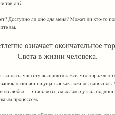
не так ли?
ет? Доступно ли оно для меня? Может ли кто-то по
ите вы.
тление означает окончательное то
Света в жизни человека.
т ясность, чистоту восприятия. Все, что порождено 
ания, начинает ощущаться как ложное, наносное. 
и из любви — становится смыслом, сутью, подлин
чимым процессом.
ловек перестает убегать и защищаться, искать опор