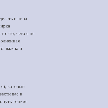
делать шаг за
мирка
то-то, чего я не
полненная
го, важна и
 я), который
ести вас в
ронуть тонкие