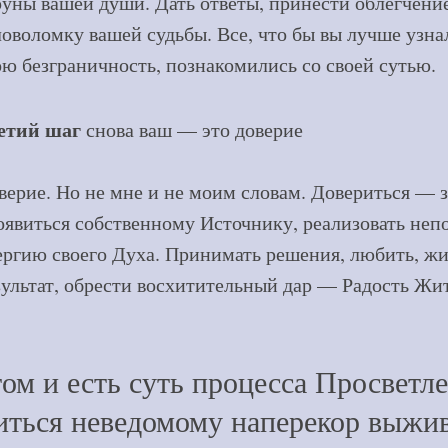
руны вашей души. Дать ответы, принести облегчени
ловоломку вашей судьбы. Все, что бы вы лучше узна
ою безграничность, познакомились со своей сутью.
етий шаг
снова ваш — это доверие
верие. Но не мне и не моим словам. Довериться — з
оявиться собственному Источнику, реализовать не
ергию своего Духа. Принимать решения, любить, жит
зультат, обрести восхитительный дар — Радость Жит
том и есть суть процесса Просветле
иться неведомому наперекор выжи