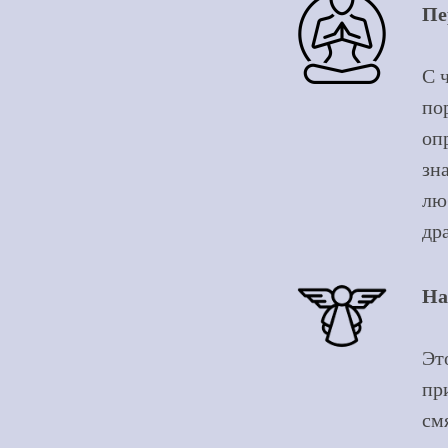
Пе
С 
по
оп
зн
лю
др
На
Эт
пр
см