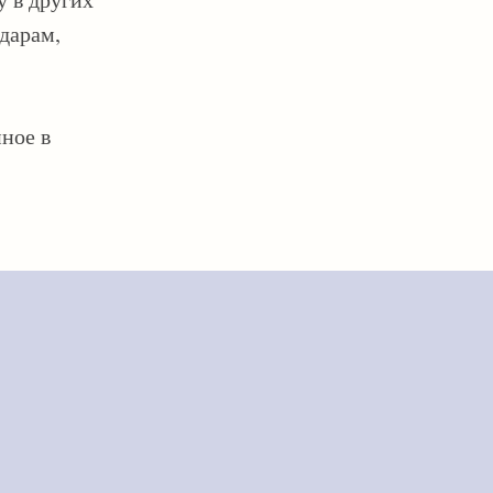
дарам,
нное в