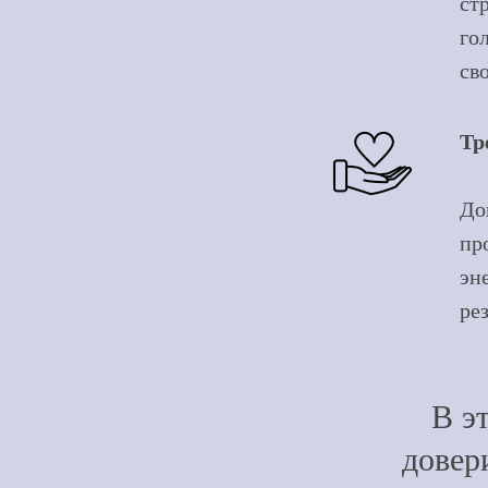
ст
го
св
Тр
До
пр
эн
ре
В э
довер