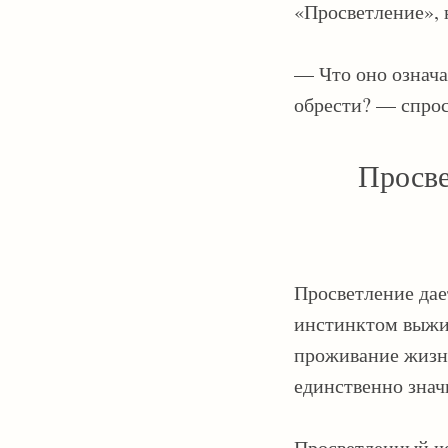
«Просветление», 
— Что оно означа
обрести? — спрос
Просве
Просветление дае
инстинктом выжив
проживание жизн
единственно зна
Просветленный че